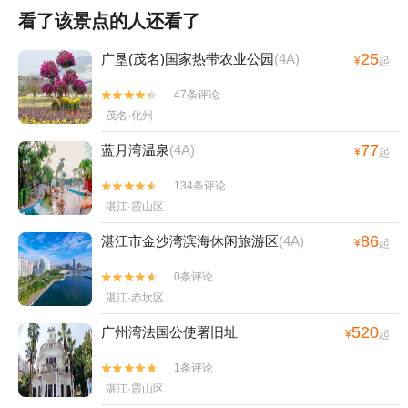
看了该景点的人还看了
25
广垦(茂名)国家热带农业公园
(4A)
¥
起
47条评论


茂名·化州
77
蓝月湾温泉
(4A)
¥
起
134条评论


湛江·霞山区
86
湛江市金沙湾滨海休闲旅游区
(4A)
¥
起
0条评论


湛江·赤坎区
520
广州湾法国公使署旧址
¥
起
1条评论


湛江·霞山区