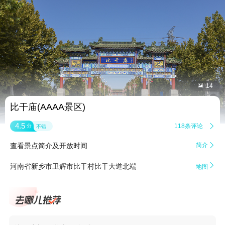


14
比干庙(AAAA景区)
4.5
118条评论

分
不错
查看景点简介及开放时间
简介


河南省新乡市卫辉市比干村比干大道北端
地图