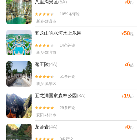
查看全部点评

看了该景点的人还看了
0
八里沟景区
(5A)
¥
起
1059条评论


新乡·辉县市
58
五龙山响水河水上乐园
¥
起
14条评论


新乡·辉县市
6
潞王陵
(4A)
¥
起
51条评论


新乡·凤泉区
19
五龙洞国家森林公园
(3A)
¥
起
29条评论

