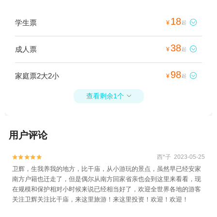
18
学生票

¥
起
38
成人票

¥
起
98
家庭票2大2小

¥
起
查看剩余1个

用户评论
西*子 2023-05-25


卫辉，生我养我的地方，比干庙，从小游玩的景点，虽然早已经安家
南方户籍也迁走了，但是偶尔从南方回家省亲也会到这里来看看，现
在规模和保护相对小时候来说已经相当好了，欢迎全世界各地的游客
关注卫辉关注比干庙，来这里旅游！来这里投资！欢迎！欢迎！