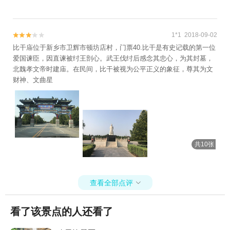
1*1 2018-09-02


比干庙位于新乡市卫辉市顿坊店村，门票40.比干是有史记载的第一位
爱国谏臣，因直谏被纣王剖心。武王伐纣后感念其忠心，为其封墓，
北魏孝文帝时建庙。在民间，比干被视为公平正义的象征，尊其为文
财神、文曲星
共10张