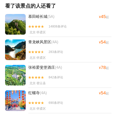
看了该景点的人还看了
45
慕田峪长城
(5A)
¥
起
14808条评论


北京·怀柔区
54
青龙峡风景区
(4A)
¥
起
283条评论


北京·怀柔区
78
张裕爱斐堡酒庄
(4A)
¥
起
842条评论


北京·密云县
54
红螺寺
(4A)
¥
起
690条评论


北京·怀柔区