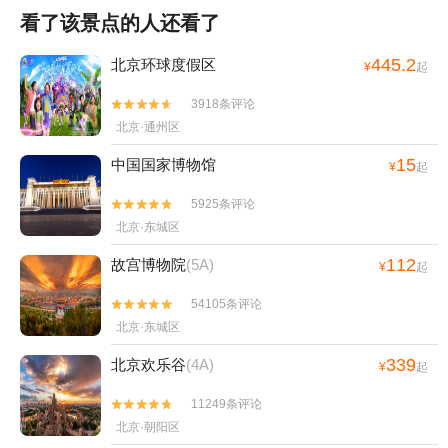
看了该景点的人还看了
445.2
北京环球度假区
¥
起
3918条评论


北京·通州区
15
中国国家博物馆
¥
起
5925条评论


北京·东城区
112
故宫博物院
(5A)
¥
起
54105条评论


北京·东城区
339
北京欢乐谷
(4A)
¥
起
11249条评论


北京·朝阳区