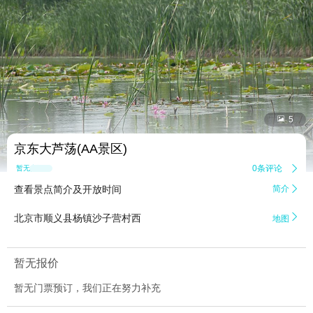


5
京东大芦荡(AA景区)
0条评论

暂无点评
查看景点简介及开放时间
简介


北京市顺义县杨镇沙子营村西
地图
暂无报价
暂无门票预订，我们正在努力补充