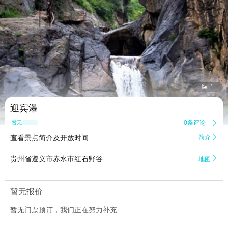


1
迎宾瀑
0条评论

暂无点评
查看景点简介及开放时间
简介


贵州省遵义市赤水市红石野谷
地图
暂无报价
暂无门票预订，我们正在努力补充