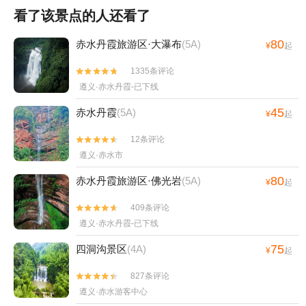
看了该景点的人还看了
80
赤水丹霞旅游区·大瀑布
(5A)
¥
起
1335条评论


遵义·赤水丹霞-已下线
45
赤水丹霞
(5A)
¥
起
12条评论


遵义·赤水市
80
赤水丹霞旅游区·佛光岩
(5A)
¥
起
409条评论


遵义·赤水丹霞-已下线
75
四洞沟景区
(4A)
¥
起
827条评论


遵义·赤水游客中心