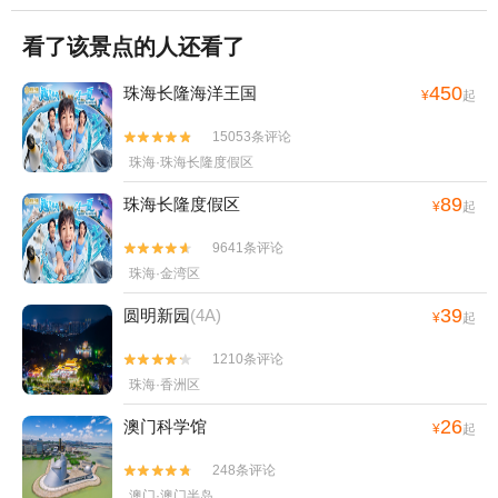
看了该景点的人还看了
450
珠海长隆海洋王国
¥
起
15053条评论


珠海·珠海长隆度假区
89
珠海长隆度假区
¥
起
9641条评论


珠海·金湾区
39
圆明新园
(4A)
¥
起
1210条评论


珠海·香洲区
26
澳门科学馆
¥
起
248条评论


澳门·澳门半岛