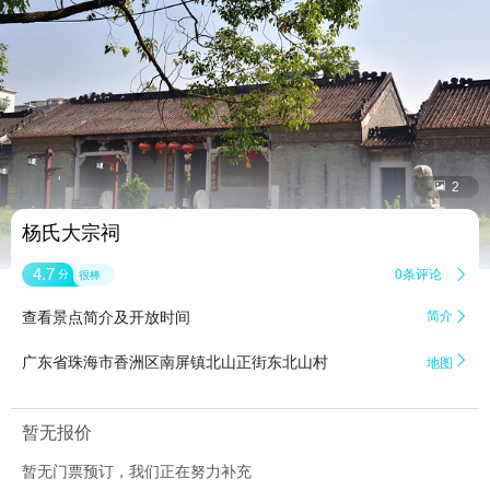


2
杨氏大宗祠
4.7
0条评论

分
很棒
查看景点简介及开放时间
简介


广东省珠海市香洲区南屏镇北山正街东北山村
地图
暂无报价
暂无门票预订，我们正在努力补充