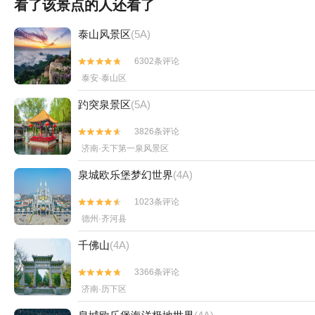
看了该景点的人还看了
泰山风景区
(5A)
6302条评论


泰安·泰山区
趵突泉景区
(5A)
3826条评论


济南·天下第一泉风景区
泉城欧乐堡梦幻世界
(4A)
1023条评论


德州·齐河县
千佛山
(4A)
3366条评论


济南·历下区