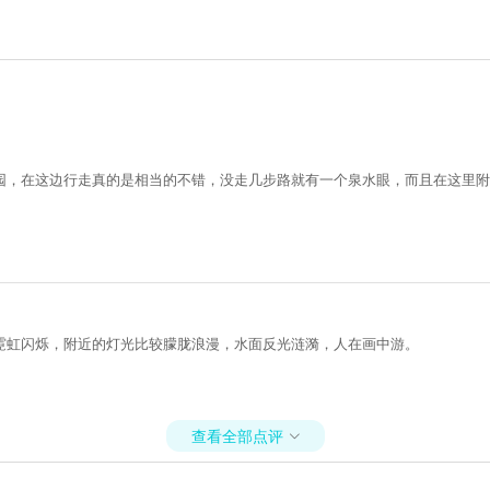
园，在这边行走真的是相当的不错，没走几步路就有一个泉水眼，而且在这里附
霓虹闪烁，附近的灯光比较朦胧浪漫，水面反光涟漪，人在画中游。
查看全部点评
