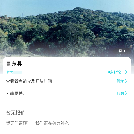


1
景东县
0条评论

暂无点评
查看景点简介及开放时间
简介


云南思茅。
地图
暂无报价
暂无门票预订，我们正在努力补充