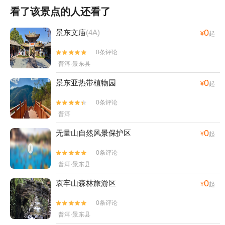
看了该景点的人还看了
0
景东文庙
(4A)
¥
起
0条评论


普洱·景东县
0
景东亚热带植物园
¥
起
0条评论


普洱
0
无量山自然风景保护区
¥
起
0条评论


普洱·景东县
0
哀牢山森林旅游区
¥
起
0条评论


普洱·景东县