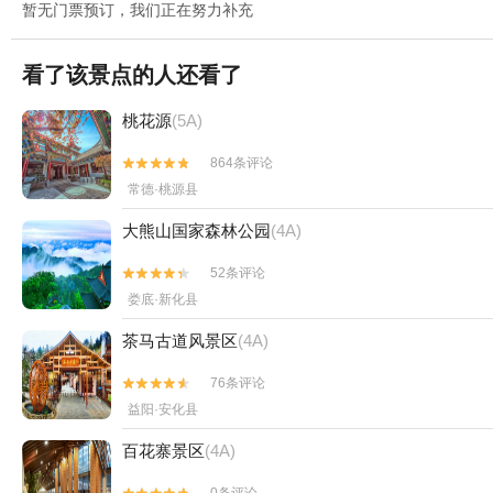
暂无门票预订，我们正在努力补充
看了该景点的人还看了
桃花源
(5A)
864条评论


常德·桃源县
大熊山国家森林公园
(4A)
52条评论


娄底·新化县
茶马古道风景区
(4A)
76条评论


益阳·安化县
百花寨景区
(4A)