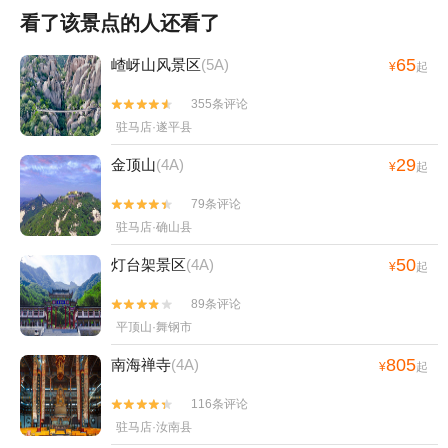
看了该景点的人还看了
65
嵖岈山风景区
(5A)
¥
起
355条评论


驻马店·遂平县
29
金顶山
(4A)
¥
起
79条评论


驻马店·确山县
50
灯台架景区
(4A)
¥
起
89条评论


平顶山·舞钢市
805
南海禅寺
(4A)
¥
起
116条评论


驻马店·汝南县