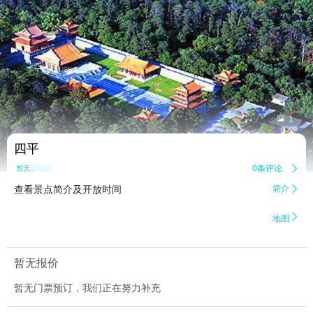


1
四平
0条评论

暂无点评
查看景点简介及开放时间
简介


地图
暂无报价
暂无门票预订，我们正在努力补充