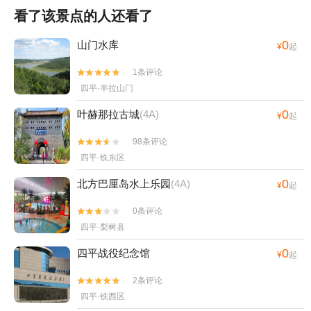
看了该景点的人还看了
0
山门水库
¥
起
1条评论


四平·半拉山门
0
叶赫那拉古城
(4A)
¥
起
98条评论


四平·铁东区
0
北方巴厘岛水上乐园
(4A)
¥
起
0条评论


四平·梨树县
0
四平战役纪念馆
¥
起
2条评论


四平·铁西区