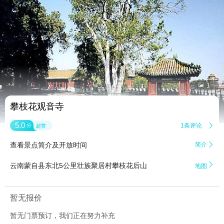


1
攀枝花观音寺
5.0
1条评论

分
超赞
查看景点简介及开放时间
简介


云南蒙自县东北5公里壮族聚居村攀枝花后山
地图
暂无报价
暂无门票预订，我们正在努力补充