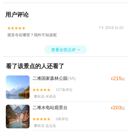
用户评论
l*3 2019-11-02


观音寺在哪里？我咋不知道呢
查看全部点评

看了该景点的人还看了
215
二滩国家森林公园
(4A)
¥
起
127条评论


攀枝花·米易县
203
二滩水电站观景台
¥
起
0条评论


攀枝花·盐边县