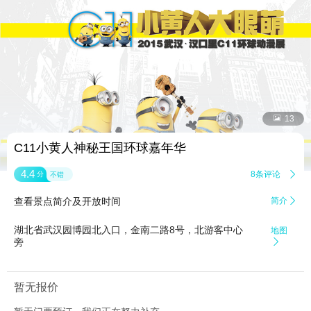


13
C11小黄人神秘王国环球嘉年华
4.4
8条评论

分
不错
查看景点简介及开放时间
简介

湖北省武汉园博园北入口，金南二路8号，北游客中心
地图
旁

暂无报价