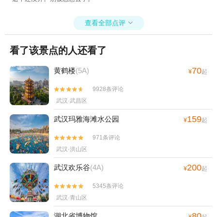
查看全部点评

看了该景点的人还看了
70
黄鹤楼
(5A)
¥
起
9928条评论


武汉·武昌区
159
武汉玛雅海滩水公园
¥
起
971条评论


武汉·洪山区
200
武汉欢乐谷
(4A)
¥
起
5345条评论


武汉·青山区
80
湖北省博物馆
¥
起