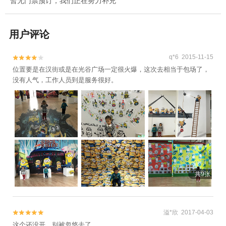
暂无门票预订，我们正在努力补充
用户评论
q*6 2015-11-15


位置要是在汉街或是在光谷广场一定很火爆，这次去相当于包场了，
没有人气，工作人员到是服务很好。
共9张
溢*欣 2017-04-03


这个还没开。别被忽悠去了。