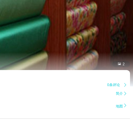

2
0条评论

简介


地图