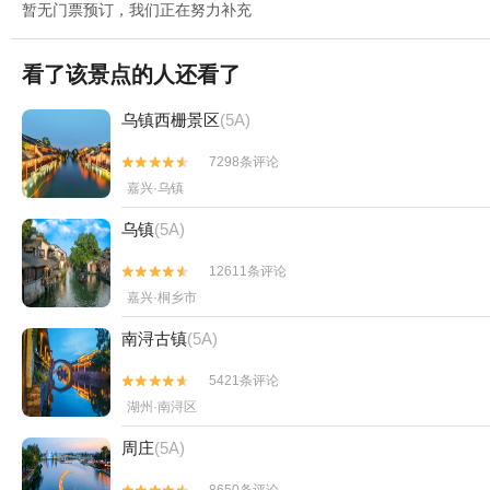
暂无门票预订，我们正在努力补充
看了该景点的人还看了
乌镇西栅景区
(5A)
7298条评论


嘉兴·乌镇
乌镇
(5A)
12611条评论


嘉兴·桐乡市
南浔古镇
(5A)
5421条评论


湖州·南浔区
周庄
(5A)