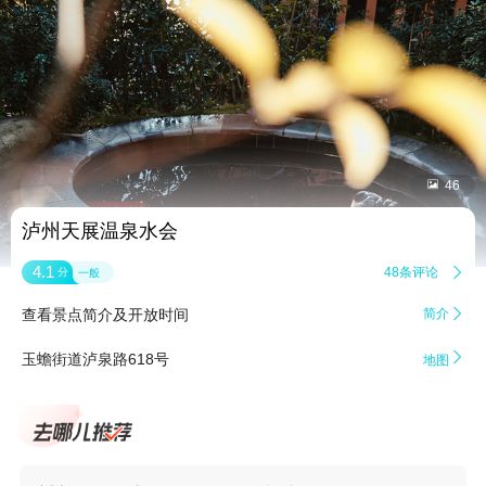


46
泸州天展温泉水会
4.1
48条评论

分
一般
查看景点简介及开放时间
简介


玉蟾街道泸泉路618号
地图