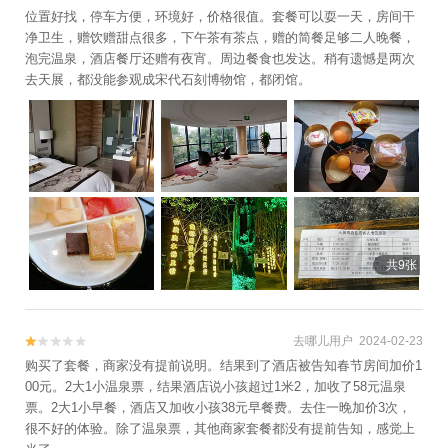
位置好找，停车方便，环境好，价格很值。套餐可以耍一天，房间干
净卫生，赠饮赠甜点很多，下午茶有茶点，赠的简餐足够二人晚餐，
泡完温泉，酒店餐厅还赠有夜宵。周边餐食也发达。稍有遗憾是两次
去天展，都没能参观成宋代石刻博物馆，都闭馆。
共9张
去哪儿用户 2024-02-23


购买了套餐，商家没有提前说明。结果到了酒店被告知春节房间加价1
00元。2大1小温泉票，结果酒店说小孩超过1米2，加收了58元温泉
票。2大1小早餐，酒店又加收小孩38元早餐费。去住一晚加价3次，
很不好的体验。除了温泉票，其他商家套餐都没有提前告知，感觉上