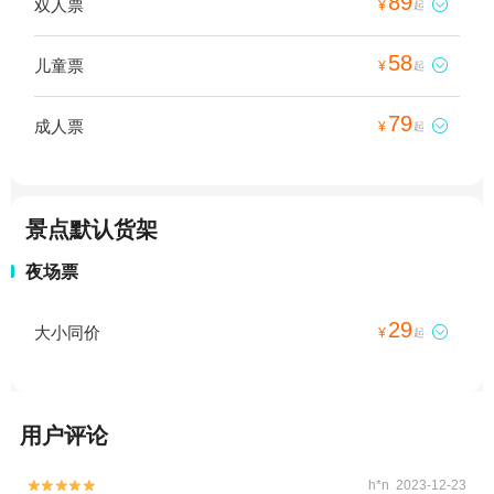
89
双人票

¥
起
58
儿童票

¥
起
79
成人票

¥
起
景点默认货架
夜场票
29
大小同价

¥
起
用户评论
h*n 2023-12-23

