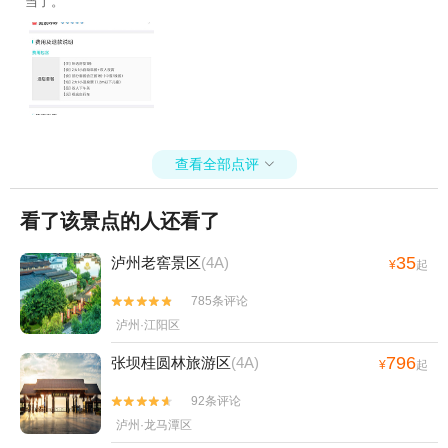
当了。
查看全部点评

看了该景点的人还看了
35
泸州老窖景区
(4A)
¥
起
785条评论


泸州·江阳区
796
张坝桂圆林旅游区
(4A)
¥
起
92条评论


泸州·龙马潭区