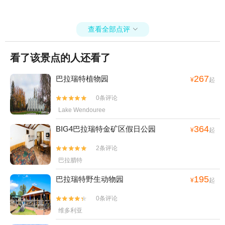
查看全部点评

看了该景点的人还看了
267
巴拉瑞特植物园
¥
起
0条评论


Lake Wendouree
364
BIG4巴拉瑞特金矿区假日公园
¥
起
2条评论


巴拉腊特
195
巴拉瑞特野生动物园
¥
起
0条评论


维多利亚