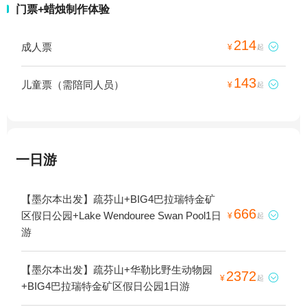
门票+蜡烛制作体验
214
成人票

¥
起
143
儿童票（需陪同人员）

¥
起
一日游
【墨尔本出发】疏芬山+BIG4巴拉瑞特金矿
666
区假日公园+Lake Wendouree Swan Pool1日

¥
起
游
【墨尔本出发】疏芬山+华勒比野生动物园
2372

¥
起
+BIG4巴拉瑞特金矿区假日公园1日游