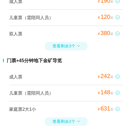
190
成人票

¥
起
120
儿童票（需陪同人员）

¥
起
380
双人票

¥
起
查看剩余3个

门票+45分钟地下金矿导览
242
成人票

¥
起
148
儿童票（需陪同人员）

¥
起
631
家庭票2大1小

¥
起
查看剩余2个
