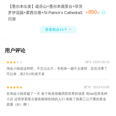
【墨尔本出发】疏芬山+墨尔本观景台+菲茨
850
罗伊花园+霍西尔巷+St Patrick's Cathedral1

¥
起
日游
查看剩余15个

用户评论
呵*k 2025-08-23


淘金小镇就这样吧，不怎么出片，专程来一趟不太值得，实在没事了
可以来，呆2-5小时差不多
凤*吖 2019-03-06


在淘金小镇穿越了一天 各个角落很像西部世界的场景 有bar也有各种
小店 还有穿着复古服装都很热情的人们 体验了抱着三公斤重的黄金
真重（好）啊！