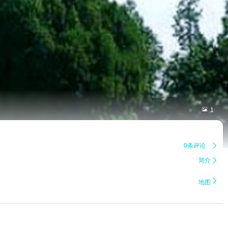

1
0条评论

简介


地图