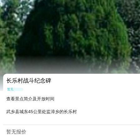
长乐村战斗纪念碑
暂无点评
查看景点简介及开放时间
武乡县城东45公里处监漳乡的长乐村
暂无报价