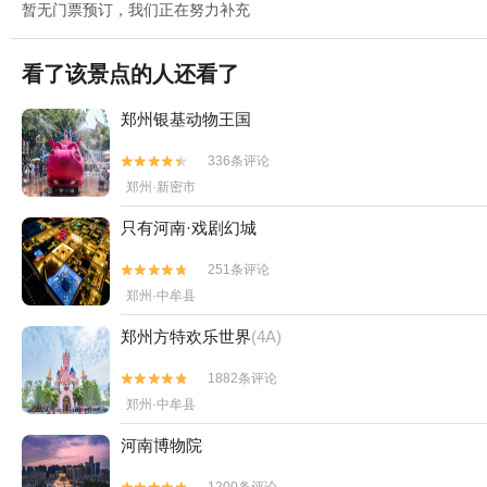
暂无门票预订，我们正在努力补充
看了该景点的人还看了
郑州银基动物王国
336条评论


郑州·新密市
只有河南·戏剧幻城
251条评论


郑州·中牟县
郑州方特欢乐世界
(4A)
1882条评论


郑州·中牟县
河南博物院