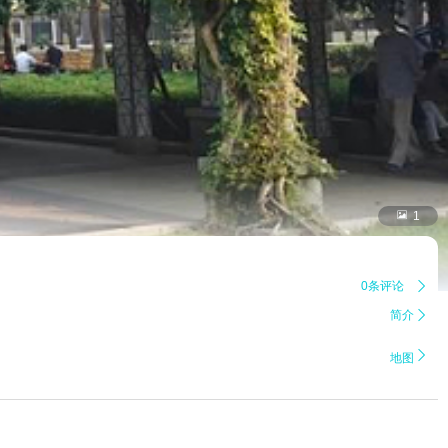

1
0条评论

简介


地图