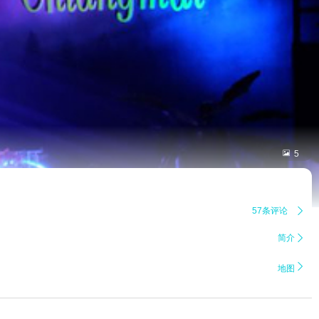

5
57条评论

简介


地图