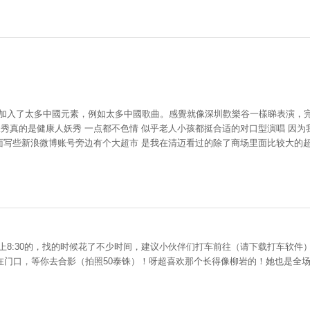
，加入了太多中國元素，例如太多中國歌曲。感覺就像深圳歡樂谷一樣睇表演，
秀真的是健康人妖秀 一点都不色情 似乎老人小孩都挺合适的对口型演唱 因为
面写些新浪微博账号旁边有个大超市 是我在清迈看过的除了商场里面比较大的超
上8:30的，找的时候花了不少时间，建议小伙伴们打车前往（请下载打车软
在门口，等你去合影（拍照50泰铢）！呀超喜欢那个长得像柳岩的！她也是全