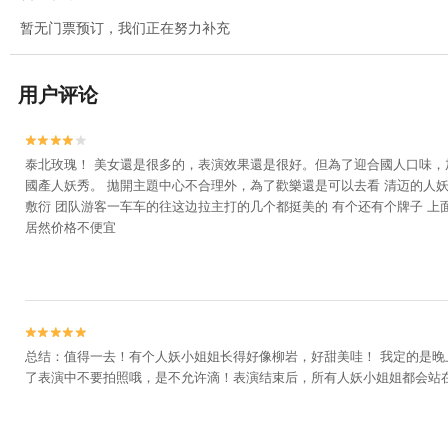
暂无门票预订，我们正在努力补充
用户评论


泰北玫瑰！ 美女還是很多的，表演效果還是很好。但為了迎合國人口味
國產人妖秀。 拋開主題中心不合理外，為了歡樂還是可以去看 清迈的人妖
敷衍 团队游客一车车的往这边拉主打的几个都挺美的 有个还有个牌子 上
居然价格不便宜


总结：值得一去！有个人妖小姐姐长得好像柳岩，好甜美哇！ 我定的是晚
了表演中不要拍照哦，是不允许滴！表演结束后，所有人妖小姐姐都会站