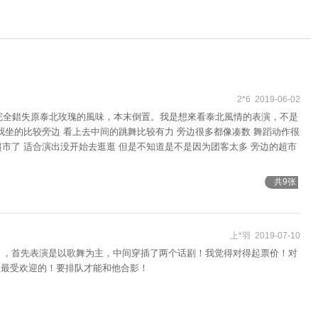
2*6 2019-06-02
完全錯失原泰北玫瑰的風味，本末倒置。我是想來看泰北風情的表演，不是
我坐的比较旁边 看上去中间的跳舞比较有力 旁边很多都像凑数 舞蹈动作很
市了 适合演出没开始去逛逛 但是不知道是不是因为团客太多 旁边的超市
共9张
上*羽 2019-07-10
件），首先表演是以歌舞为主，中间穿插了两个话剧！我觉得对得起票价！对
场最受欢迎的！要排队才能和他合影！