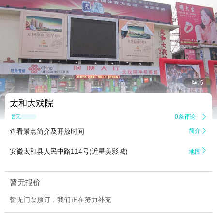


5
太和大戏院
0条评论

暂无点评
查看景点简介及开放时间
简介


安徽太和县人民中路114号(近星美影城)
地图
暂无报价
暂无门票预订，我们正在努力补充