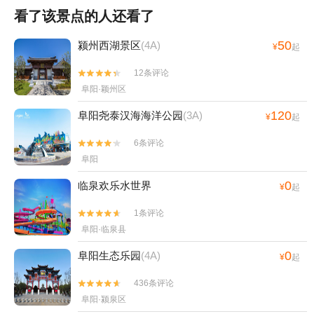
看了该景点的人还看了
50
颍州西湖景区
(4A)
¥
起
12条评论


阜阳·颖州区
120
阜阳尧泰汉海海洋公园
(3A)
¥
起
6条评论


阜阳
0
临泉欢乐水世界
¥
起
1条评论


阜阳·临泉县
0
阜阳生态乐园
(4A)
¥
起
436条评论


阜阳·颍泉区