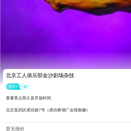
北京工人俱乐部金沙剧场杂技
4.0
分
一般
查看景点简介及开放时间
北京宣武区虎坊路7号（虎坊桥湖广会馆南侧）
暂无报价