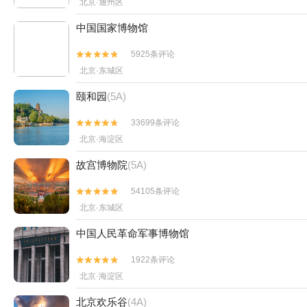
北京·通州区
中国国家博物馆
5925条评论


北京·东城区
颐和园
(5A)
33699条评论


北京·海淀区
故宫博物院
(5A)
54105条评论


北京·东城区
中国人民革命军事博物馆
1922条评论


北京·海淀区
北京欢乐谷
(4A)