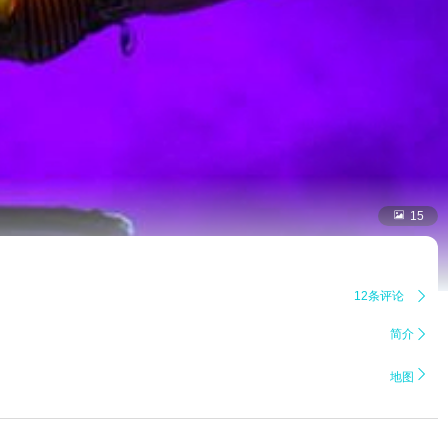

15
12条评论

简介


地图