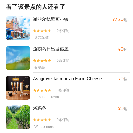
看了该景点的人还看了
720
谢菲尔德壁画小镇
¥
起
0条评论


设菲尔德
0
企鹅岛日出度假屋
¥
起
0条评论


企鹅岛
0
Ashgrove Tasmanian Farm Cheese
¥
起
0条评论


Elizabeth Town
0
塔玛谷
¥
起
0条评论


Windermere