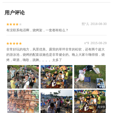
用户评论
熙*儿 2018-08-30


有没联系电话啊，烧烤架，一套都有租么？
o*9 2015-08-29


非常好玩的地方，风景优美。露营的草坪非常的松软，还有两个超大
的游泳池，烧烤的配套设施也是非常健全的。晚上大家斗嗨得很，烧
烤，啤酒，嗨歌，跳舞。。。。太多了
共9张