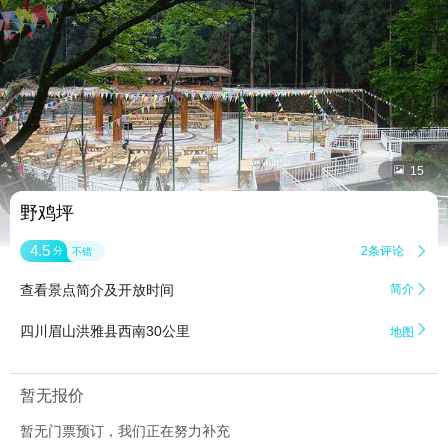


15
野鸡坪
4.5
2条评论

分
不错
查看景点简介及开放时间
简介


四川眉山洪雅县西南30公里
地图
暂无报价
暂无门票预订，我们正在努力补充