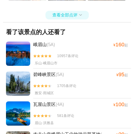
查看全部点评

看了该景点的人还看了
160
峨眉山
(5A)
¥
起
10957条评论


乐山·峨眉山市
95
碧峰峡景区
(5A)
¥
起
1705条评论


雅安·雨城区
100
瓦屋山景区
(4A)
¥
起
581条评论


眉山·洪雅县