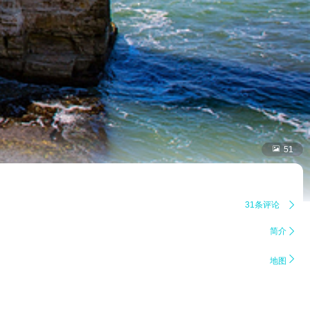

51
31条评论

简介


地图