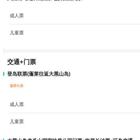
成人票
儿童票
交通+门票
登岛联票(蓬莱往返大黑山岛)
蓬莱出发
成人票
儿童票