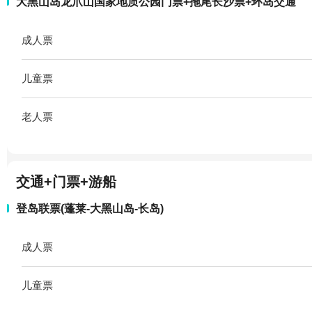
大黑山岛龙爪山国家地质公园门票+拖尾长沙票+环岛交通
成人票
儿童票
老人票
交通+门票+游船
登岛联票(蓬莱-大黑山岛-长岛)
成人票
儿童票