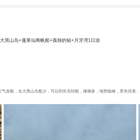
大黑山岛+蓬莱仙阁帆船+孤独的鲸+月牙湾1日游
天气发船，去大黑山岛船少，可以到长岛转船，楼梯多，地势险峻，景色优美，