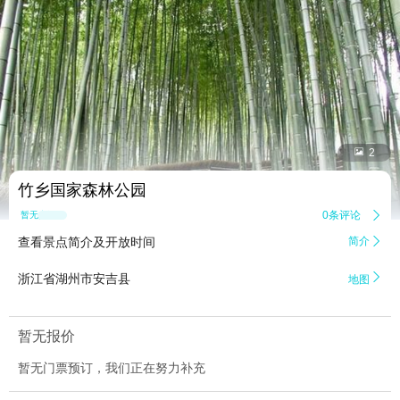


2
竹乡国家森林公园
0条评论

暂无点评
查看景点简介及开放时间
简介


浙江省湖州市安吉县
地图
暂无报价
暂无门票预订，我们正在努力补充