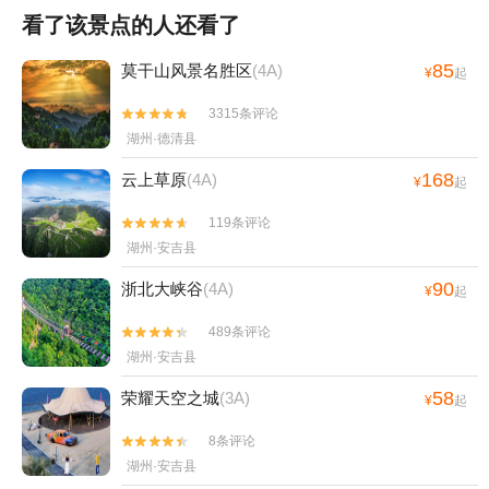
看了该景点的人还看了
85
莫干山风景名胜区
(4A)
¥
起
3315条评论


湖州·德清县
168
云上草原
(4A)
¥
起
119条评论


湖州·安吉县
90
浙北大峡谷
(4A)
¥
起
489条评论


湖州·安吉县
58
荣耀天空之城
(3A)
¥
起
8条评论


湖州·安吉县