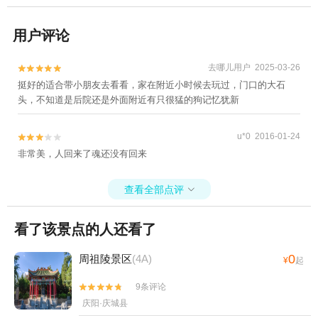
用户评论
去哪儿用户 2025-03-26


挺好的适合带小朋友去看看，家在附近小时候去玩过，门口的大石
头，不知道是后院还是外面附近有只很猛的狗记忆犹新
u*0 2016-01-24


非常美，人回来了魂还没有回来
查看全部点评

看了该景点的人还看了
0
周祖陵景区
(4A)
¥
起
9条评论


庆阳·庆城县