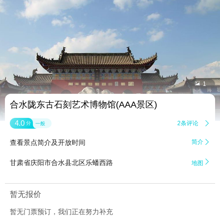


1
合水陇东古石刻艺术博物馆(AAA景区)
4.0
2条评论

分
一般
查看景点简介及开放时间
简介


甘肃省庆阳市合水县北区乐蟠西路
地图
暂无报价
暂无门票预订，我们正在努力补充