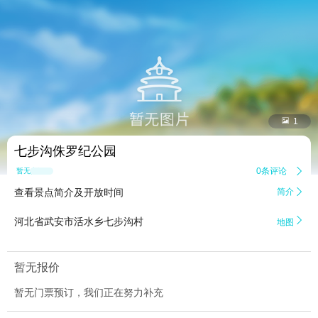


1
七步沟侏罗纪公园
0条评论

暂无点评
查看景点简介及开放时间
简介


河北省武安市活水乡七步沟村
地图
暂无报价
暂无门票预订，我们正在努力补充