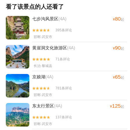
看了该景点的人还看了
80
七步沟风景区
(4A)
¥
起
395条评论


邯郸·武安市
90
黄崖洞文化旅游区
(4A)
¥
起
71条评论


长治·黎城县
65
京娘湖
(4A)
¥
起
781条评论


邯郸·武安市
125
东太行景区
(4A)
¥
起
137条评论


邯郸·武安市