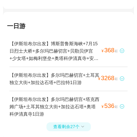
一日游
【伊斯坦布尔出发】博斯普鲁斯海峡+7月15
368
日烈士大桥+多尔玛巴赫切宫+贝勒贝伊宫

¥
起
+少女塔+如梅利堡垒+奥塔科伊清真寺+安纳
托利亚堡垒+奥尔塔柯伊1日游
【伊斯坦布尔出发】多尔玛巴赫切宫+土耳其
3268

¥
起
独立大街+加拉达石塔+巴拉特1日游
【伊斯坦布尔出发】多尔玛巴赫切宫+塔克西
536
姆广场+土耳其独立大街+加拉达石塔+奥塔

¥
起
科伊清真寺1日游
查看剩余27个
