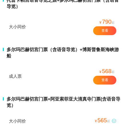
托普卡帕宫语音导览之旅+多尔玛巴赫切宫门票（含语音
导览）
790
¥
起
大小同价
查看
多尔玛巴赫切宫门票（含语音导览）+博斯普鲁斯海峡游
船
568
¥
起
成人票
查看
多尔玛巴赫切宫门票+阿亚索菲亚大清真寺门票(含语音导
览）
565
大小同价

¥
起