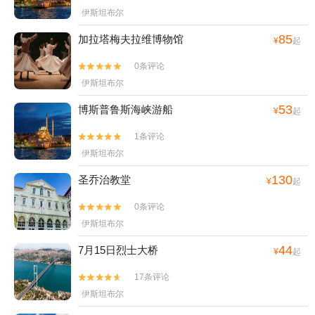
伊斯坦布尔
85
加拉塔梅夫拉维博物馆
¥
起
0条评论


伊斯坦布尔
53
博斯普鲁斯海峡游船
¥
起
1条评论


伊斯坦布尔
130
圣乔治教堂
¥
起
0条评论


伊斯坦布尔
44
7月15日烈士大桥
¥
起
17条评论


伊斯坦布尔