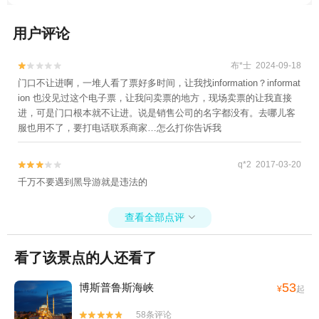
用户评论
布*士 2024-09-18


门口不让进啊，一堆人看了票好多时间，让我找information？informat
ion 也没见过这个电子票，让我问卖票的地方，现场卖票的让我直接
进，可是门口根本就不让进。说是销售公司的名字都没有。去哪儿客
服也用不了，要打电话联系商家…怎么打你告诉我
q*2 2017-03-20


千万不要遇到黑导游就是违法的
查看全部点评

看了该景点的人还看了
53
博斯普鲁斯海峡
¥
起
58条评论

