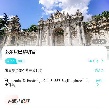


116
多尔玛巴赫切宫
4.7
3条评论

分
很棒
查看景点简介及开放时间
简介

Vişnezade, Dolmabahçe Cd., 34357 Beşiktaş/İstanbul,
地图
土耳其
