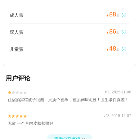
88
成人票

¥
起
86
双人票

¥
起
48
儿童票

¥
起
用户评论
t*1 2025-11-08


住宿的宾馆被子很潮，只换个被单，被胎异味明显！卫生条件真差！
z*8 2019-12-07


无敌 一个月内皮肤都很好
查看全部点评
