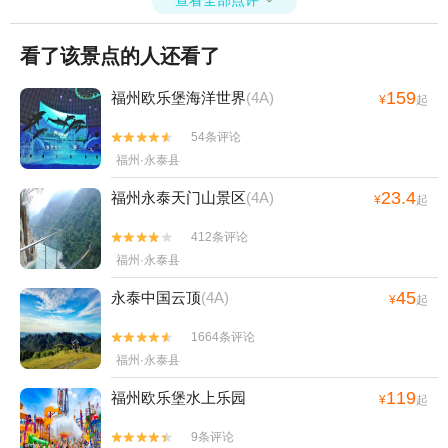
看了该景点的人还看了
159
福州欧乐堡海洋世界
(4A)
¥
起
54条评论


福州·永泰县
23.4
福州永泰天门山景区
(4A)
¥
起
412条评论


福州·永泰县
45
永泰中国云顶
(4A)
¥
起
1664条评论


福州·永泰县
119
福州欧乐堡水上乐园
¥
起
9条评论

