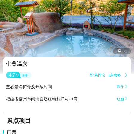


31
七叠温泉
4.7
57条评论
1条攻略

分
很棒
查看景点简介及开放时间
简介


福建省福州市闽清县塔庄镇斜洋村11号
地图
景点项目
门票