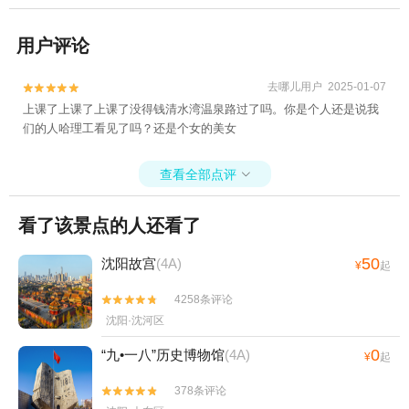
用户评论
去哪儿用户 2025-01-07


上课了上课了上课了没得钱清水湾温泉路过了吗。你是个人还是说我
们的人哈理工看见了吗？还是个女的美女
查看全部点评

看了该景点的人还看了
50
沈阳故宫
(4A)
¥
起
4258条评论


沈阳·沈河区
0
“九•一八”历史博物馆
(4A)
¥
起
378条评论

