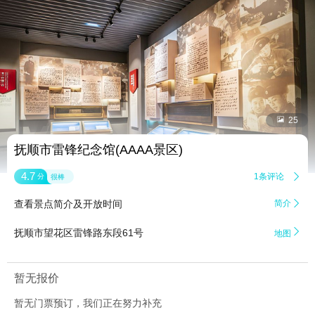


25
抚顺市雷锋纪念馆(AAAA景区)
4.7
1条评论

分
很棒
查看景点简介及开放时间
简介


抚顺市望花区雷锋路东段61号
地图
暂无报价
暂无门票预订，我们正在努力补充