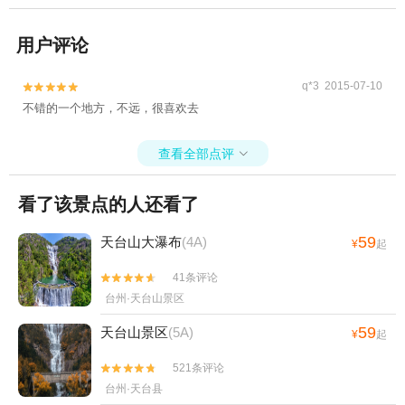
用户评论
q*3 2015-07-10


不错的一个地方，不远，很喜欢去
查看全部点评

看了该景点的人还看了
59
天台山大瀑布
(4A)
¥
起
41条评论


台州·天台山景区
59
天台山景区
(5A)
¥
起
521条评论


台州·天台县