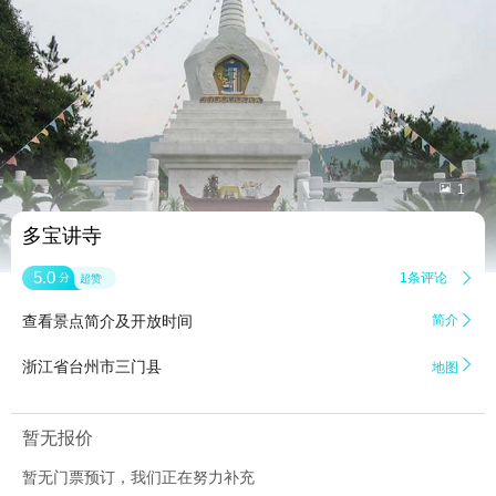


1
多宝讲寺
5.0
1条评论

分
超赞
查看景点简介及开放时间
简介


浙江省台州市三门县
地图
暂无报价
暂无门票预订，我们正在努力补充