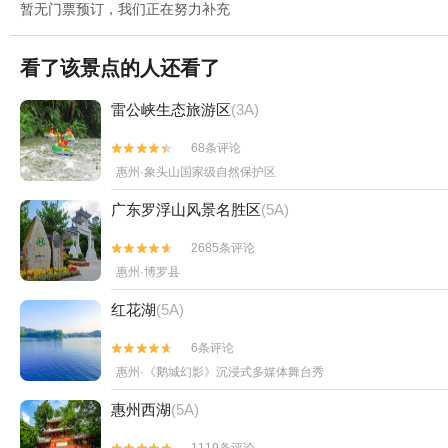
暂无门票预订，我们正在努力补充
看了该景点的人还看了
雷公峡生态旅游区
(3A)
68条评论


惠州·象头山国家级自然保护区
广东罗浮山风景名胜区
(5A)
2685条评论


惠州·博罗县
红花湖
(5A)
6条评论


惠州·《鹅城幻影》沉浸式多媒体舞台秀
惠州西湖
(5A)