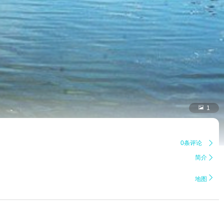

1
0条评论

简介


地图