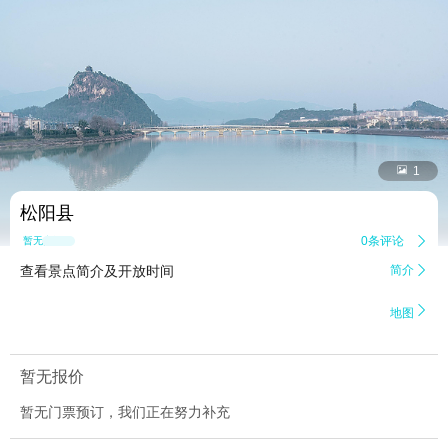


1
松阳县
0条评论

暂无点评
查看景点简介及开放时间
简介


地图
暂无报价
暂无门票预订，我们正在努力补充