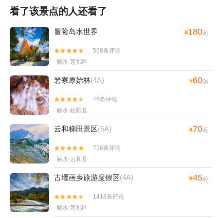
看了该景点的人还看了
180
冒险岛水世界
¥
起
568条评论


丽水·莲都区
60
箬寮原始林
(4A)
¥
起
76条评论


丽水·松阳县
70
云和梯田景区
(5A)
¥
起
758条评论


丽水·云和县
45
古堰画乡旅游度假区
(4A)
¥
起
1418条评论


丽水·莲都区