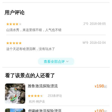
用户评论
2*0 2018-08-05


山清水秀，来这里很不错，人气也不错
M*9 2018-02-04


这个天还有啥漂流啊，没有玩水了
查看全部点评

看了该景点的人还看了
198
雅鲁激流探险漂流
¥
起
253条评论


杭州·桐庐县
180
虎啸峡激流探险漂流
¥
起