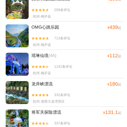
208条评论


杭州·桐庐县
439
OMG心跳乐园
¥
起
713条评论


杭州·桐庐县
112
瑶琳仙境
(4A)
¥
起
1142条评论


杭州·桐庐县
180
龙井峡漂流
¥
起
332条评论


杭州·浙西大龙湾景区
131.1
将军关探险漂流
¥
起
337条评论

