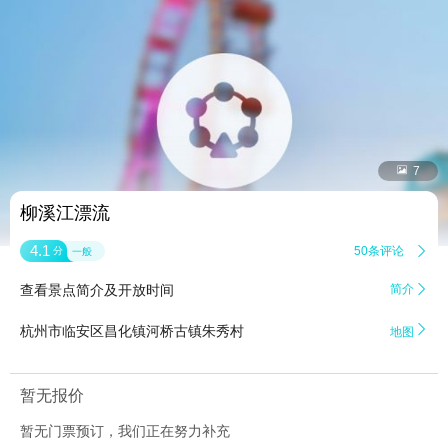


7
柳溪江漂流
4.1
50条评论

分
一般
查看景点简介及开放时间
简介


杭州市临安区昌化镇河桥古镇朱秀村
地图
暂无报价
暂无门票预订，我们正在努力补充