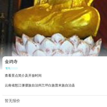
金鸡寺
暂无点评
查看景点简介及开放时间
云南省怒江傈僳族自治州兰坪白族普米族自治县
暂无报价