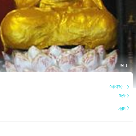

1
0条评论

简介


地图