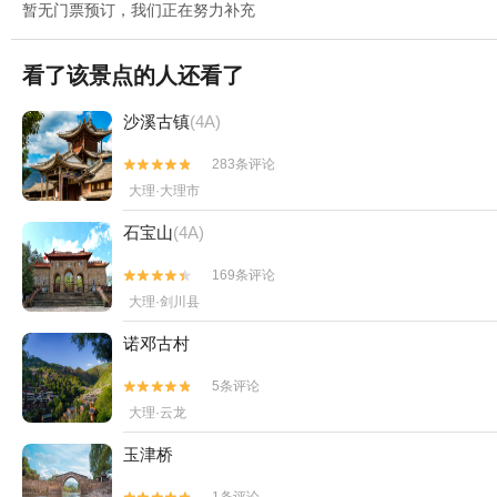
暂无门票预订，我们正在努力补充
看了该景点的人还看了
沙溪古镇
(4A)
283条评论


大理·大理市
石宝山
(4A)
169条评论


大理·剑川县
诺邓古村
5条评论


大理·云龙
玉津桥