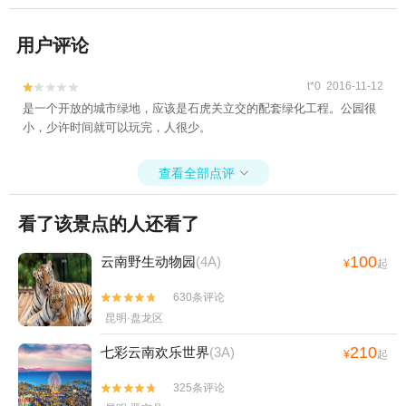
用户评论
t*0 2016-11-12


是一个开放的城市绿地，应该是石虎关立交的配套绿化工程。公园很
小，少许时间就可以玩完，人很少。
查看全部点评

看了该景点的人还看了
100
云南野生动物园
(4A)
¥
起
630条评论


昆明·盘龙区
210
七彩云南欢乐世界
(3A)
¥
起
325条评论

