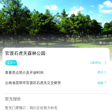


1
官渡石虎关森林公园
1.0
1条评论

分
查看景点简介及开放时间
简介


云南省昆明市官渡区石虎关立交桥旁
地图
暂无报价
暂无门票预订，我们正在努力补充