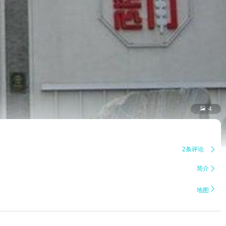

4
2条评论

简介


地图