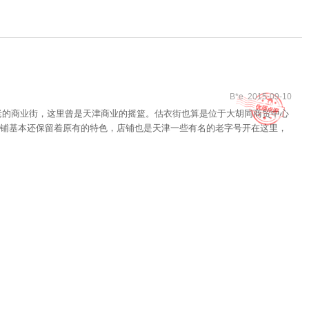
B*e 2015-09-10
古老的商业街，这里曾是天津商业的摇篮。估衣街也算是位于大胡同商贸中心
铺基本还保留着原有的特色，店铺也是天津一些有名的老字号开在这里，