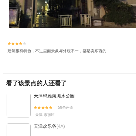


建筑很有特色，不过里面景象与外观不一，都是卖东西的
看了该景点的人还看了
天津玛雅海滩水公园
59条评论


天津·东丽区