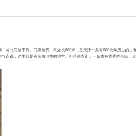
，与北马路平行。门票免费，其全长800米，是天津一条有600余年历史的
俗气点说，这里就是买东西消费的地方。但是估衣街，一条古色古香的长街，店