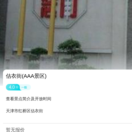
估衣街(AAA景区)
4.0
分
一般
查看景点简介及开放时间
天津市红桥区估衣街
暂无报价