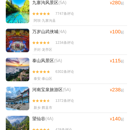
280
九寨沟风景区
(5A)
¥
起
7747条评论


阿坝·九寨沟县
100
万岁山武侠城
(4A)
¥
起
1234条评论


开封·龙亭区
115
泰山风景区
(5A)
¥
起
6302条评论


泰安·泰山区
238
河南宝泉旅游区
(5A)
¥
起
1372条评论


新乡·辉县市
140
望仙谷
(4A)
¥
起
428条评论

