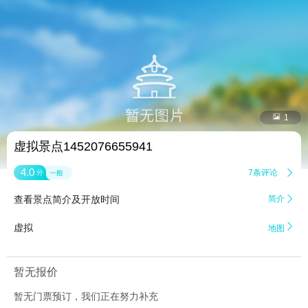


1
虚拟景点1452076655941
4.0
7条评论

分
一般
查看景点简介及开放时间
简介


虚拟
地图
暂无报价
暂无门票预订，我们正在努力补充