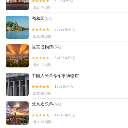
5925条评论


北京·东城区
颐和园
(5A)
33699条评论


北京·海淀区
故宫博物院
(5A)
54105条评论


北京·东城区
中国人民革命军事博物馆
1922条评论


北京·海淀区
北京欢乐谷
(4A)
11249条评论


北京·朝阳区