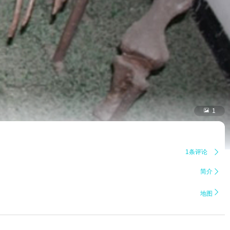

1
1条评论

简介


地图