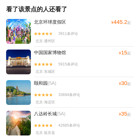
看了该景点的人还看了
445.2
北京环球度假区
¥
起
3911条评论


北京·通州区
15
中国国家博物馆
¥
起
5915条评论


北京·东城区
30
颐和园
(5A)
¥
起
33694条评论


北京·海淀区
35
八达岭长城
(5A)
¥
起
42685条评论


北京·延庆县