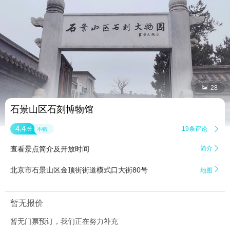


28
石景山区石刻博物馆
4.4
19条评论

分
不错
查看景点简介及开放时间
简介


北京市石景山区金顶街街道模式口大街80号
地图
暂无报价
暂无门票预订，我们正在努力补充