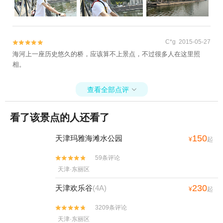
C*g 2015-05-27


海河上一座历史悠久的桥，应该算不上景点，不过很多人在这里照
相。
查看全部点评

看了该景点的人还看了
150
天津玛雅海滩水公园
¥
起
59条评论


天津·东丽区
230
天津欢乐谷
(4A)
¥
起
3209条评论


天津·东丽区