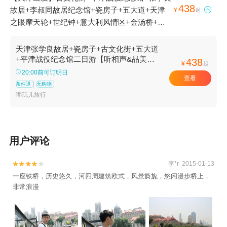
438
故居+李叔同故居纪念馆+瓷房子+五大道+天津

¥
起
之眼摩天轮+世纪钟+意大利风情区+金汤桥+解
放桥+津湾广场+宝和轩相声茶楼(古文化街店)2
日游
天津张学良故居+瓷房子+古文化街+五大道
+平津战役纪念馆二日游【听相声&品美食&
438
¥
起
游海河夜景+含接送站】
20:00前可订明日
查看
条件退
无购物
哪玩儿旅行
用户评论
李*r 2015-01-13


一座铁桥，历史悠久，河四周建筑欧式，风景旖旎，悠闲漫步桥上，
非常浪漫