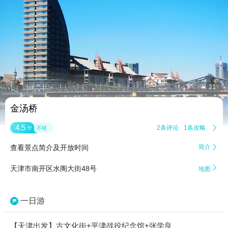


21
金汤桥
4.5
2条评论
1条攻略

分
不错
查看景点简介及开放时间
简介


天津市南开区水阁大街48号
地图
一日游
【天津出发】古文化街+平津战役纪念馆+张学良