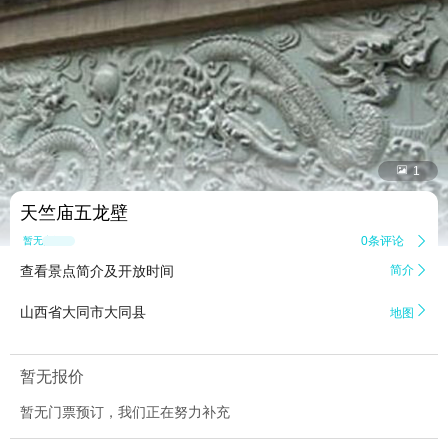


1
天竺庙五龙壁
0条评论

暂无点评
查看景点简介及开放时间
简介


山西省大同市大同县
地图
暂无报价
暂无门票预订，我们正在努力补充