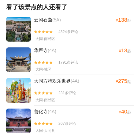
看了该景点的人还看了
138
云冈石窟
(5A)
¥
起
4324条评论


大同·南郊区
13
华严寺
(4A)
¥
起
1791条评论


大同·城区
275
大同方特欢乐世界
(4A)
¥
起
231条评论


大同·南郊区
40
善化寺
(4A)
¥
起
207条评论


大同·大同县