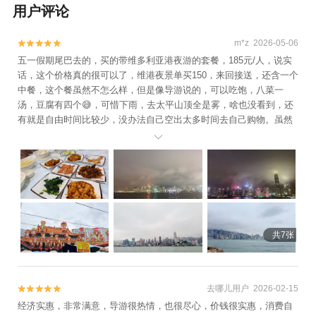
用户评论
车1日游
m*z 2026-05-06


五一假期尾巴去的，买的带维多利亚港夜游的套餐，185元/人，说实
话，这个价格真的很可以了，维港夜景单买150，来回接送，还含一个
中餐，这个餐虽然不怎么样，但是像导游说的，可以吃饱，八菜一
汤，豆腐有四个😅，可惜下雨，去太平山顶全是雾，啥也没看到，还
有就是自由时间比较少，没办法自己空出太多时间去自己购物。虽然
有带我们去了一个购物点，但是不强制消费，可是我又不想在带团队

的购物点买东西，因为团队购物点比其他店要贵很多😂
共7张
去哪儿用户 2026-02-15


经济实惠，非常满意，导游很热情，也很尽心，价钱很实惠，消费自