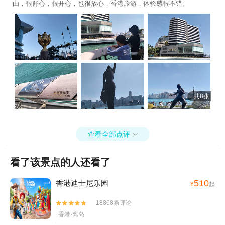
由，很舒心，很开心，也很放心，香港旅游，体验感很不错。
共8张
查看全部点评

看了该景点的人还看了
510
香港迪士尼乐园
¥
起
18868条评论


香港·离岛