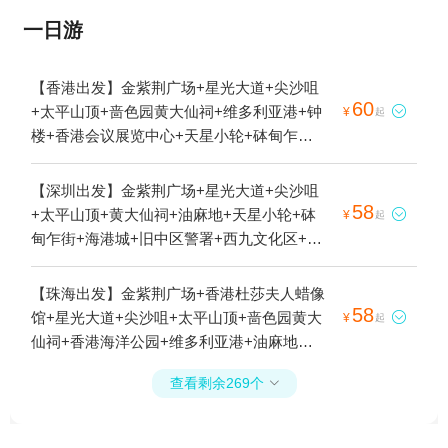
一日游
【香港出发】金紫荆广场+星光大道+尖沙咀
60
+太平山顶+啬色园黄大仙祠+维多利亚港+钟

¥
起
楼+香港会议展览中心+天星小轮+砵甸乍街
+香港电车叮叮车+海港城+香港摩天轮+旧中
区警署+港珠澳大桥游+港珠澳大桥人工岛
【深圳出发】金紫荆广场+星光大道+尖沙咀
+香港故宫文化博物馆+西九艺术公园+中环
58
+太平山顶+黄大仙祠+油麻地+天星小轮+砵

¥
起
街市+坚尼地城1日游
甸乍街+海港城+旧中区警署+西九文化区+油
麻地果栏1日游
【珠海出发】金紫荆广场+香港杜莎夫人蜡像
58
馆+星光大道+尖沙咀+太平山顶+啬色园黄大

¥
起
仙祠+香港海洋公园+维多利亚港+油麻地
+Big Bus香港观光巴士游+凌霄阁摩天台
查看剩余269个

428+庙街+中环+天星小轮+砵甸乍街+香港电
车叮叮车+海港城+香港摩天轮+香港故宫文
化博物馆+西九文化区+油麻地果栏+山顶缆