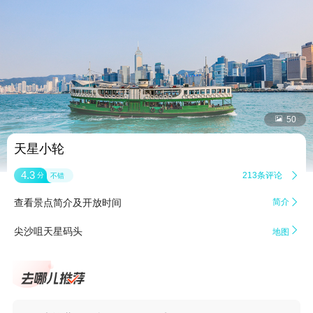


50
天星小轮
4.3
213条评论

分
不错
查看景点简介及开放时间
简介


尖沙咀天星码头
地图