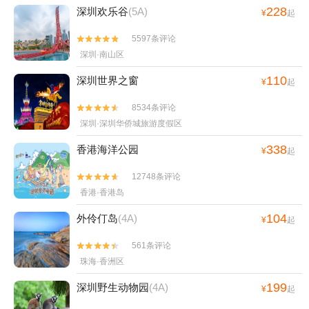
228
深圳欢乐谷
(5A)
¥
起
5597条评论


深圳·南山区
110
深圳世界之窗
¥
起
8534条评论


深圳·深圳华侨城旅游度假区
338
香港海洋公园
¥
起
12748条评论


香港·香港岛
104
外伶仃岛
(4A)
¥
起
561条评论


珠海·香洲区
199
深圳野生动物园
(4A)
¥
起