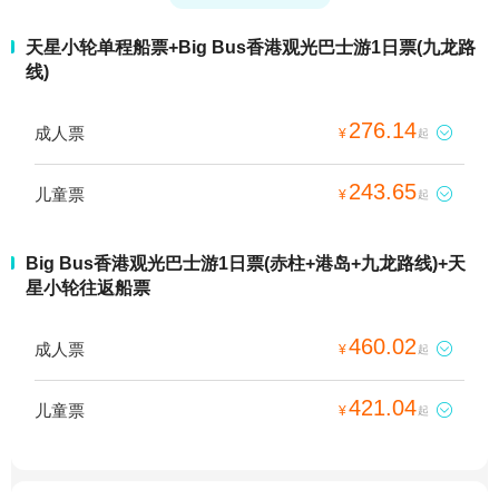
天星小轮单程船票+Big Bus香港观光巴士游1日票(九龙路
线)
276.14
成人票

¥
起
243.65
儿童票

¥
起
Big Bus香港观光巴士游1日票(赤柱+港岛+九龙路线)+天
星小轮往返船票
460.02
成人票

¥
起
421.04
儿童票

¥
起