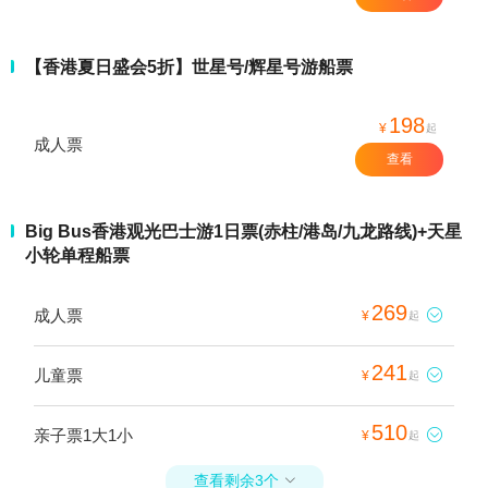
【香港夏日盛会5折】世星号/辉星号游船票
198
¥
起
成人票
查看
Big Bus香港观光巴士游1日票(赤柱/港岛/九龙路线)+天星
小轮单程船票
269
成人票

¥
起
241
儿童票

¥
起
510
亲子票1大1小

¥
起
查看剩余3个
