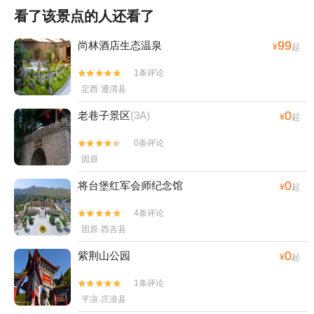
看了该景点的人还看了
99
尚林酒店生态温泉
¥
起
1条评论


定西·通渭县
0
老巷子景区
(3A)
¥
起
0条评论


固原
0
将台堡红军会师纪念馆
¥
起
4条评论


固原·西吉县
0
紫荆山公园
¥
起
1条评论


平凉·庄浪县