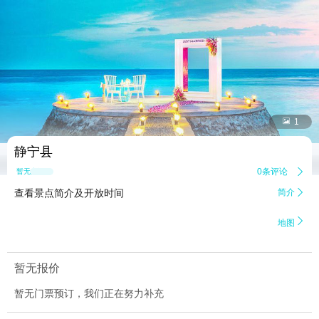


1
静宁县
0条评论

暂无点评
查看景点简介及开放时间
简介


地图
暂无报价
暂无门票预订，我们正在努力补充