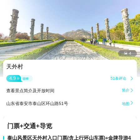


4
天外村
4.9
51条评论

分
很棒
查看景点简介及开放时间
简介


山东省泰安市泰山区环山路51号
地图
门票+交通+导览
泰山风景区天外村入口门票(含上行环山车票)+金牌导游4