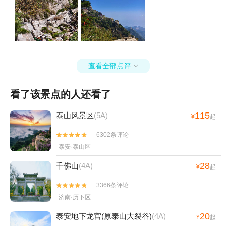
查看全部点评

看了该景点的人还看了
115
泰山风景区
(5A)
¥
起
6302条评论


泰安·泰山区
28
千佛山
(4A)
¥
起
3366条评论


济南·历下区
20
泰安地下龙宫(原泰山大裂谷)
(4A)
¥
起