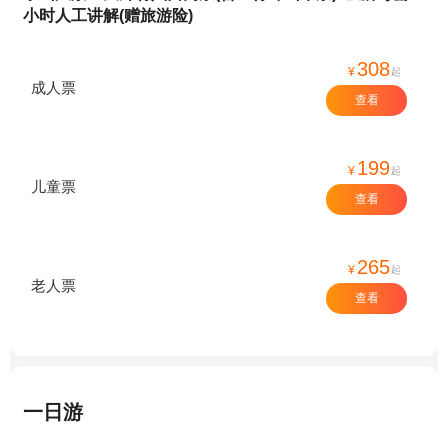
小时人工讲解(赠旅游险)
308
¥
起
成人票
查看
199
¥
起
儿童票
查看
265
¥
起
老人票
查看
一日游