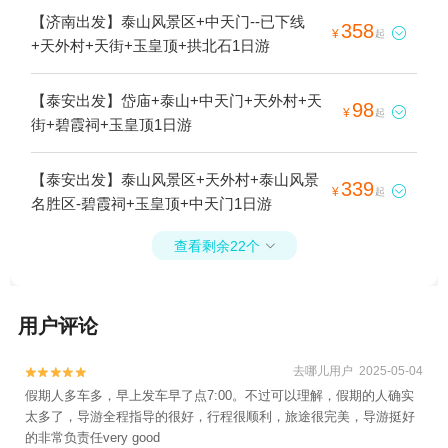
【济南出发】泰山风景区+中天门--已下线
358

¥
起
+天外村+天街+玉皇顶+拱北石1日游
【泰安出发】岱庙+泰山+中天门+天外村+天
98

¥
起
街+碧霞祠+玉皇顶1日游
【泰安出发】泰山风景区+天外村+泰山风景
339

¥
起
名胜区-碧霞祠+玉皇顶+中天门1日游
查看剩余22个

用户评论
去哪儿用户 2025-05-04


假期人多车多，早上发车早了点7:00。不过可以理解，假期的人确实
太多了，导游全程指导的很好，行程很顺利，旅途很完美，导游挺好
的非常负责任very good