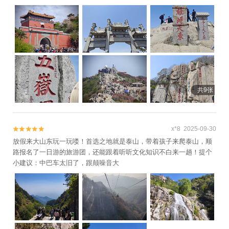
共9张
x*8 2025-09-30


放假来大山东玩一玩喽！首选之地就是泰山，带着孩子来爬泰山，顺
路报名了一日游的旅游团，还能跟着听听文化知识不白来一趟！提个
小建议：中巴车太旧了，跟颠噪音大