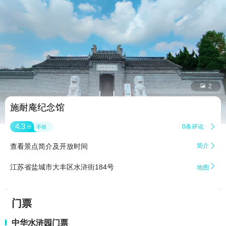


2
施耐庵纪念馆
4.3
0条评论

分
不错
查看景点简介及开放时间
简介


江苏省盐城市大丰区水浒街184号
地图
门票
中华水浒园门票