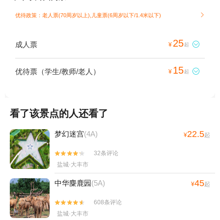
优待政策：老人票(70周岁以上),儿童票(6周岁以下/1.4米以下)

25
成人票

¥
起
15
优待票（学生/教师/老人）

¥
起
看了该景点的人还看了
22.5
梦幻迷宫
(4A)
¥
起
32条评论


盐城·大丰市
45
中华麋鹿园
(5A)
¥
起
608条评论


盐城·大丰市