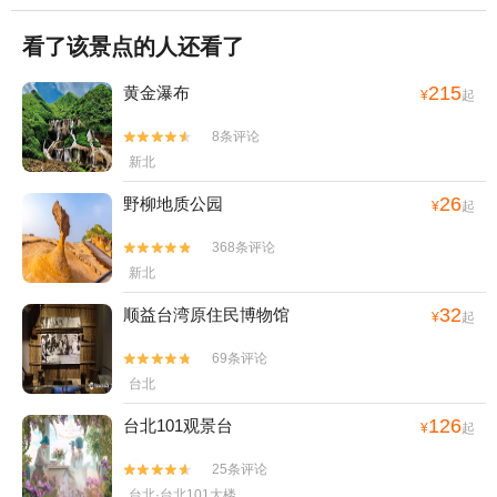
看了该景点的人还看了
215
黄金瀑布
¥
起
8条评论


新北
26
野柳地质公园
¥
起
368条评论


新北
32
顺益台湾原住民博物馆
¥
起
69条评论


台北
126
台北101观景台
¥
起
25条评论


台北·台北101大楼