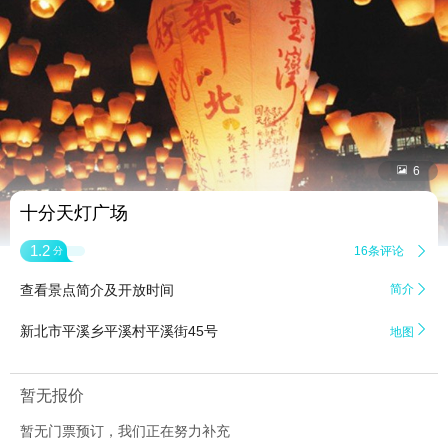


6
十分天灯广场
1.2
16条评论

分
查看景点简介及开放时间
简介


新北市平溪乡平溪村平溪街45号
地图
暂无报价
暂无门票预订，我们正在努力补充