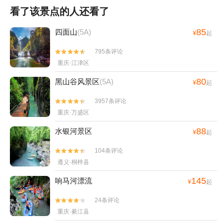
看了该景点的人还看了
85
四面山
(5A)
¥
起
795条评论


重庆·江津区
80
黑山谷风景区
(5A)
¥
起
3957条评论


重庆·万盛区
88
水银河景区
¥
起
104条评论


遵义·桐梓县
145
响马河漂流
¥
起
24条评论


重庆·綦江县