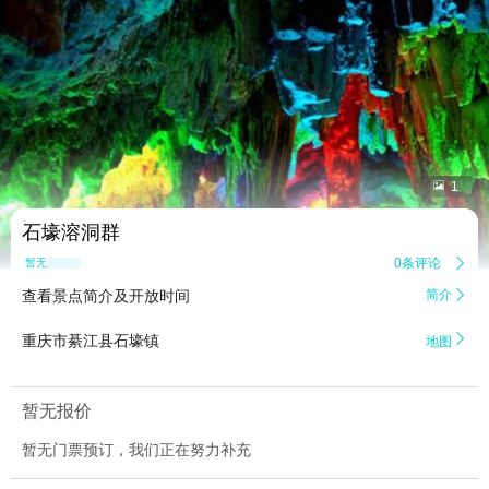


1
石壕溶洞群
0条评论

暂无点评
查看景点简介及开放时间
简介


重庆市綦江县石壕镇
地图
暂无报价
暂无门票预订，我们正在努力补充