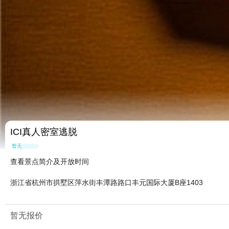
ICI真人密室逃脱
暂无点评
查看景点简介及开放时间
浙江省杭州市拱墅区萍水街丰潭路路口丰元国际大厦B座1403
暂无报价