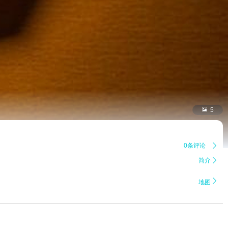

5
0条评论

简介


地图