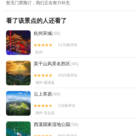
暂无门票预订，我们正在努力补充
看了该景点的人还看了
杭州宋城
(4A)
1170条评论


杭州
莫干山风景名胜区
(4A)
3315条评论


湖州·德清县
云上草原
(4A)
119条评论


湖州·安吉县
西溪国家湿地公园
(5A)